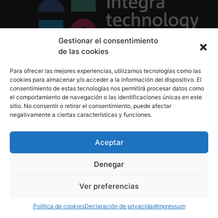
Gestionar el consentimiento
de las cookies
Política de Privacidad
Para ofrecer las mejores experiencias, utilizamos tecnologías como las
Política de Cookies
cookies para almacenar y/o acceder a la información del dispositivo. El
Aviso Legal
consentimiento de estas tecnologías nos permitirá procesar datos como
el comportamiento de navegación o las identificaciones únicas en este
sitio. No consentir o retirar el consentimiento, puede afectar
negativamente a ciertas características y funciones.
informacion@integratecnologia.es
910 607 564
Aceptar
Denegar
© 2023 INTEGRA Technology School. Todos los
Ver preferencias
derechos reservados
Política de cookies
Declaración de privacidad
Impressum