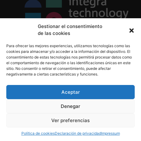
Gestionar el consentimiento
de las cookies
Política de Privacidad
Para ofrecer las mejores experiencias, utilizamos tecnologías como las
Política de Cookies
cookies para almacenar y/o acceder a la información del dispositivo. El
Aviso Legal
consentimiento de estas tecnologías nos permitirá procesar datos como
el comportamiento de navegación o las identificaciones únicas en este
sitio. No consentir o retirar el consentimiento, puede afectar
negativamente a ciertas características y funciones.
informacion@integratecnologia.es
910 607 564
Aceptar
Denegar
© 2023 INTEGRA Technology School. Todos los
Ver preferencias
derechos reservados
Política de cookies
Declaración de privacidad
Impressum