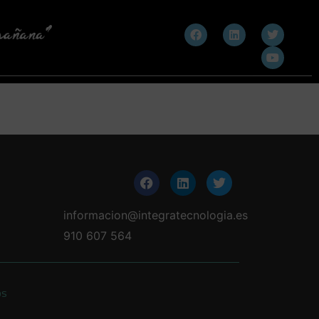
informacion@integratecnologia.es
910 607 564
os