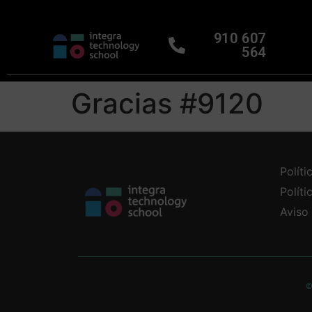
910 607
564
Gracias #9120
Políti
Polít
Aviso
©