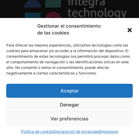
Gestionar el consentimiento
de las cookies
Política de Privacidad
Para ofrecer las mejores experiencias, utilizamos tecnologías como las
Política de Cookies
cookies para almacenar y/o acceder a la información del dispositivo. El
Aviso Legal
consentimiento de estas tecnologías nos permitirá procesar datos como
el comportamiento de navegación o las identificaciones únicas en este
sitio. No consentir o retirar el consentimiento, puede afectar
negativamente a ciertas características y funciones.
informacion@integratecnologia.es
910 607 564
Aceptar
Denegar
© 2023 INTEGRA Technology School. Todos los
Ver preferencias
derechos reservados
Política de cookies
Declaración de privacidad
Impressum