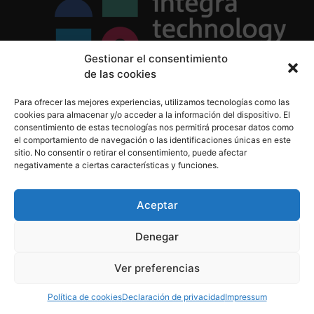
Gestionar el consentimiento
de las cookies
Política de Privacidad
Para ofrecer las mejores experiencias, utilizamos tecnologías como las
Política de Cookies
cookies para almacenar y/o acceder a la información del dispositivo. El
Aviso Legal
consentimiento de estas tecnologías nos permitirá procesar datos como
el comportamiento de navegación o las identificaciones únicas en este
sitio. No consentir o retirar el consentimiento, puede afectar
negativamente a ciertas características y funciones.
informacion@integratecnologia.es
910 607 564
Aceptar
Denegar
© 2023 INTEGRA Technology School. Todos los
Ver preferencias
derechos reservados
Política de cookies
Declaración de privacidad
Impressum