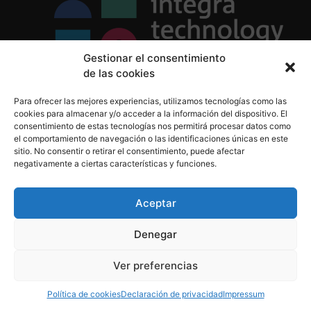
Gestionar el consentimiento
de las cookies
Política de Privacidad
Para ofrecer las mejores experiencias, utilizamos tecnologías como las
Política de Cookies
cookies para almacenar y/o acceder a la información del dispositivo. El
Aviso Legal
consentimiento de estas tecnologías nos permitirá procesar datos como
el comportamiento de navegación o las identificaciones únicas en este
sitio. No consentir o retirar el consentimiento, puede afectar
negativamente a ciertas características y funciones.
informacion@integratecnologia.es
910 607 564
Aceptar
Denegar
© 2023 INTEGRA Technology School. Todos los
Ver preferencias
derechos reservados
Política de cookies
Declaración de privacidad
Impressum