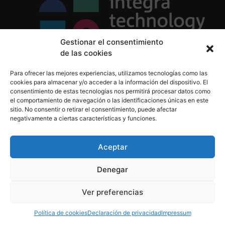
Gestionar el consentimiento
de las cookies
Política de Privacidad
Para ofrecer las mejores experiencias, utilizamos tecnologías como las
Política de Cookies
cookies para almacenar y/o acceder a la información del dispositivo. El
Aviso Legal
consentimiento de estas tecnologías nos permitirá procesar datos como
el comportamiento de navegación o las identificaciones únicas en este
sitio. No consentir o retirar el consentimiento, puede afectar
negativamente a ciertas características y funciones.
informacion@integratecnologia.es
910 607 564
Aceptar
Denegar
© 2023 INTEGRA Technology School. Todos los
Ver preferencias
derechos reservados
Política de cookies
Declaración de privacidad
Impressum