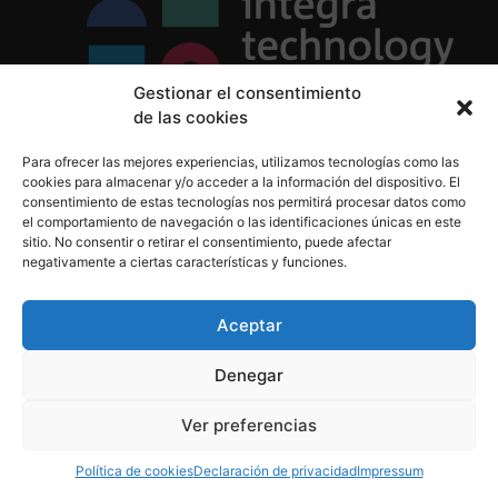
Gestionar el consentimiento
de las cookies
Política de Privacidad
Para ofrecer las mejores experiencias, utilizamos tecnologías como las
Política de Cookies
cookies para almacenar y/o acceder a la información del dispositivo. El
Aviso Legal
consentimiento de estas tecnologías nos permitirá procesar datos como
el comportamiento de navegación o las identificaciones únicas en este
sitio. No consentir o retirar el consentimiento, puede afectar
negativamente a ciertas características y funciones.
informacion@integratecnologia.es
910 607 564
Aceptar
Denegar
© 2023 INTEGRA Technology School. Todos los
Ver preferencias
derechos reservados
Política de cookies
Declaración de privacidad
Impressum