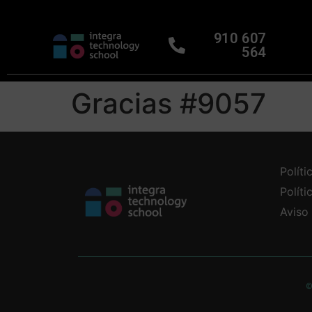
910 607
564
Gracias #9057
Políti
Polít
Aviso
©