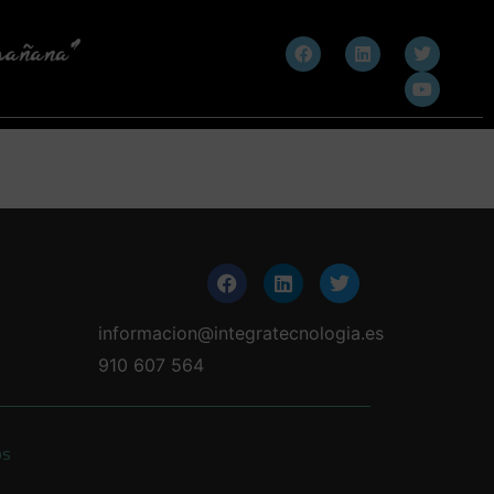
informacion@integratecnologia.es
910 607 564
os