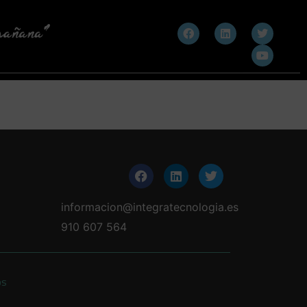
informacion@integratecnologia.es
910 607 564
os