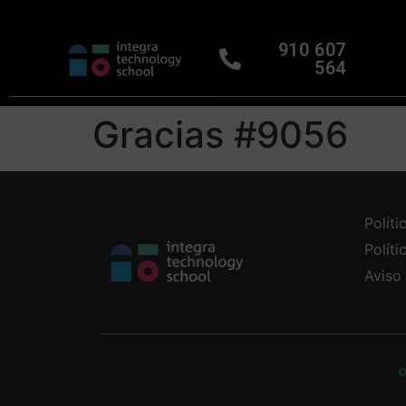
910 607
564
Gracias #9056
Políti
Polít
Aviso
©