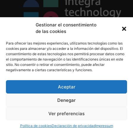
Gestionar el consentimiento
de las cookies
Política de Privacidad
Para ofrecer las mejores experiencias, utilizamos tecnologías como las
Política de Cookies
cookies para almacenar y/o acceder a la información del dispositivo. El
Aviso Legal
consentimiento de estas tecnologías nos permitirá procesar datos como
el comportamiento de navegación o las identificaciones únicas en este
sitio. No consentir o retirar el consentimiento, puede afectar
negativamente a ciertas características y funciones.
informacion@integratecnologia.es
910 607 564
Aceptar
Denegar
© 2023 INTEGRA Technology School. Todos los
Ver preferencias
derechos reservados
Política de cookies
Declaración de privacidad
Impressum