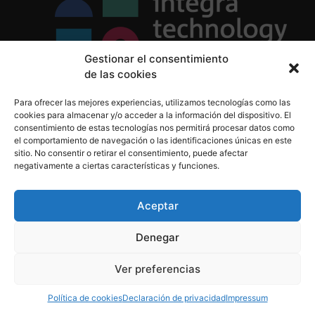
Gestionar el consentimiento
de las cookies
Política de Privacidad
Para ofrecer las mejores experiencias, utilizamos tecnologías como las
Política de Cookies
cookies para almacenar y/o acceder a la información del dispositivo. El
Aviso Legal
consentimiento de estas tecnologías nos permitirá procesar datos como
el comportamiento de navegación o las identificaciones únicas en este
sitio. No consentir o retirar el consentimiento, puede afectar
negativamente a ciertas características y funciones.
informacion@integratecnologia.es
910 607 564
Aceptar
Denegar
© 2023 INTEGRA Technology School. Todos los
Ver preferencias
derechos reservados
Política de cookies
Declaración de privacidad
Impressum