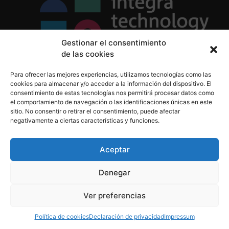
Gestionar el consentimiento
de las cookies
Política de Privacidad
Para ofrecer las mejores experiencias, utilizamos tecnologías como las
Política de Cookies
cookies para almacenar y/o acceder a la información del dispositivo. El
Aviso Legal
consentimiento de estas tecnologías nos permitirá procesar datos como
el comportamiento de navegación o las identificaciones únicas en este
sitio. No consentir o retirar el consentimiento, puede afectar
negativamente a ciertas características y funciones.
informacion@integratecnologia.es
910 607 564
Aceptar
Denegar
© 2023 INTEGRA Technology School. Todos los
Ver preferencias
derechos reservados
Política de cookies
Declaración de privacidad
Impressum