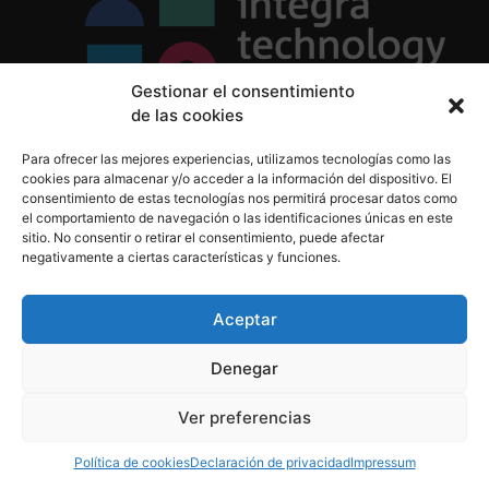
Gestionar el consentimiento
de las cookies
Política de Privacidad
Para ofrecer las mejores experiencias, utilizamos tecnologías como las
Política de Cookies
cookies para almacenar y/o acceder a la información del dispositivo. El
Aviso Legal
consentimiento de estas tecnologías nos permitirá procesar datos como
el comportamiento de navegación o las identificaciones únicas en este
sitio. No consentir o retirar el consentimiento, puede afectar
negativamente a ciertas características y funciones.
informacion@integratecnologia.es
910 607 564
Aceptar
Denegar
© 2023 INTEGRA Technology School. Todos los
Ver preferencias
derechos reservados
Política de cookies
Declaración de privacidad
Impressum