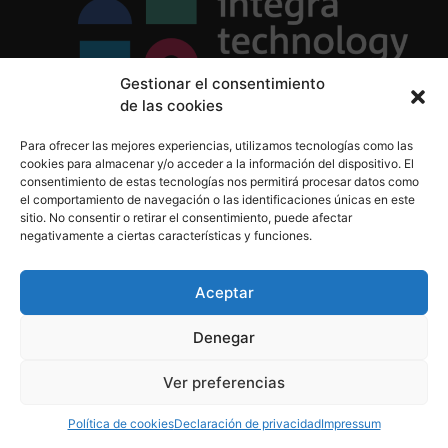
Gestionar el consentimiento
de las cookies
Política de Privacidad
Para ofrecer las mejores experiencias, utilizamos tecnologías como las
Política de Cookies
cookies para almacenar y/o acceder a la información del dispositivo. El
Aviso Legal
consentimiento de estas tecnologías nos permitirá procesar datos como
el comportamiento de navegación o las identificaciones únicas en este
sitio. No consentir o retirar el consentimiento, puede afectar
negativamente a ciertas características y funciones.
informacion@integratecnologia.es
910 607 564
Aceptar
Denegar
© 2023 INTEGRA Technology School. Todos los
Ver preferencias
derechos reservados
Política de cookies
Declaración de privacidad
Impressum