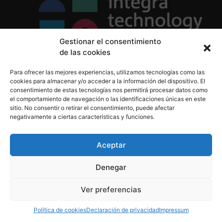
Gestionar el consentimiento
de las cookies
Política de Privacidad
Para ofrecer las mejores experiencias, utilizamos tecnologías como las
Política de Cookies
cookies para almacenar y/o acceder a la información del dispositivo. El
Aviso Legal
consentimiento de estas tecnologías nos permitirá procesar datos como
el comportamiento de navegación o las identificaciones únicas en este
sitio. No consentir o retirar el consentimiento, puede afectar
negativamente a ciertas características y funciones.
informacion@integratecnologia.es
910 607 564
Aceptar
Denegar
© 2023 INTEGRA Technology School. Todos los
Ver preferencias
derechos reservados
Política de cookies
Declaración de privacidad
Impressum