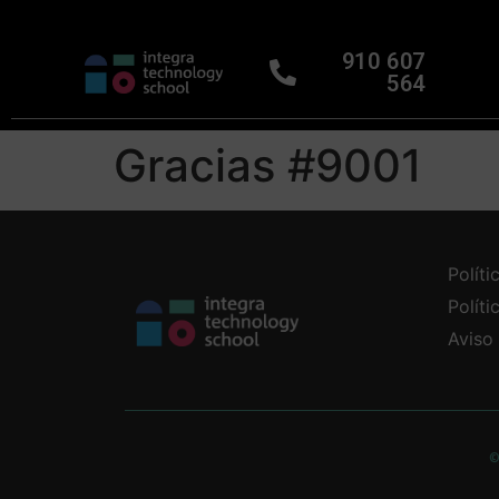
910 607
564
Gracias #9001
Políti
Polít
Aviso
©