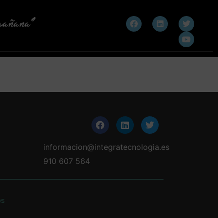
informacion@integratecnologia.es
910 607 564
os