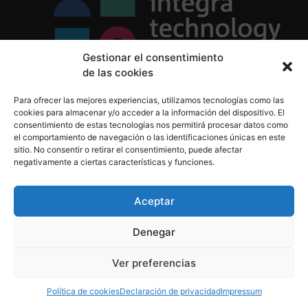
Gestionar el consentimiento
de las cookies
Política de Privacidad
Para ofrecer las mejores experiencias, utilizamos tecnologías como las
Política de Cookies
cookies para almacenar y/o acceder a la información del dispositivo. El
Aviso Legal
consentimiento de estas tecnologías nos permitirá procesar datos como
el comportamiento de navegación o las identificaciones únicas en este
sitio. No consentir o retirar el consentimiento, puede afectar
negativamente a ciertas características y funciones.
informacion@integratecnologia.es
910 607 564
Aceptar
Denegar
© 2023 INTEGRA Technology School. Todos los
Ver preferencias
derechos reservados
Política de cookies
Declaración de privacidad
Impressum