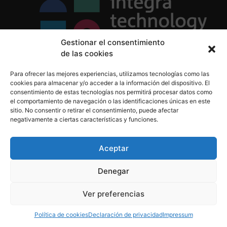
Gestionar el consentimiento
de las cookies
Política de Privacidad
Para ofrecer las mejores experiencias, utilizamos tecnologías como las
Política de Cookies
cookies para almacenar y/o acceder a la información del dispositivo. El
Aviso Legal
consentimiento de estas tecnologías nos permitirá procesar datos como
el comportamiento de navegación o las identificaciones únicas en este
sitio. No consentir o retirar el consentimiento, puede afectar
negativamente a ciertas características y funciones.
informacion@integratecnologia.es
910 607 564
Aceptar
Denegar
© 2023 INTEGRA Technology School. Todos los
Ver preferencias
derechos reservados
Política de cookies
Declaración de privacidad
Impressum