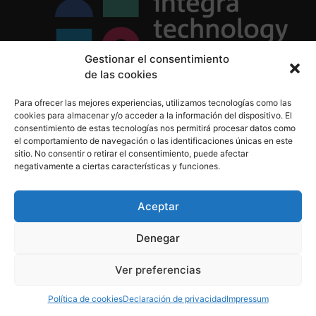
Gestionar el consentimiento
de las cookies
Política de Privacidad
Para ofrecer las mejores experiencias, utilizamos tecnologías como las
Política de Cookies
cookies para almacenar y/o acceder a la información del dispositivo. El
Aviso Legal
consentimiento de estas tecnologías nos permitirá procesar datos como
el comportamiento de navegación o las identificaciones únicas en este
sitio. No consentir o retirar el consentimiento, puede afectar
negativamente a ciertas características y funciones.
informacion@integratecnologia.es
910 607 564
Aceptar
Denegar
© 2023 INTEGRA Technology School. Todos los
Ver preferencias
derechos reservados
Política de cookies
Declaración de privacidad
Impressum