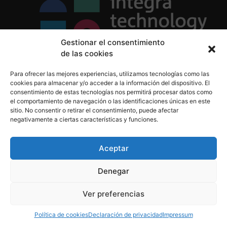
Gestionar el consentimiento
de las cookies
Política de Privacidad
Para ofrecer las mejores experiencias, utilizamos tecnologías como las
Política de Cookies
cookies para almacenar y/o acceder a la información del dispositivo. El
Aviso Legal
consentimiento de estas tecnologías nos permitirá procesar datos como
el comportamiento de navegación o las identificaciones únicas en este
sitio. No consentir o retirar el consentimiento, puede afectar
negativamente a ciertas características y funciones.
informacion@integratecnologia.es
910 607 564
Aceptar
Denegar
© 2023 INTEGRA Technology School. Todos los
Ver preferencias
derechos reservados
Política de cookies
Declaración de privacidad
Impressum