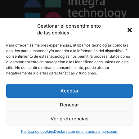
Gestionar el consentimiento
de las cookies
Política de Privacidad
Para ofrecer las mejores experiencias, utilizamos tecnologías como las
Política de Cookies
cookies para almacenar y/o acceder a la información del dispositivo. El
Aviso Legal
consentimiento de estas tecnologías nos permitirá procesar datos como
el comportamiento de navegación o las identificaciones únicas en este
sitio. No consentir o retirar el consentimiento, puede afectar
negativamente a ciertas características y funciones.
informacion@integratecnologia.es
910 607 564
Aceptar
Denegar
© 2023 INTEGRA Technology School. Todos los
Ver preferencias
derechos reservados
Política de cookies
Declaración de privacidad
Impressum