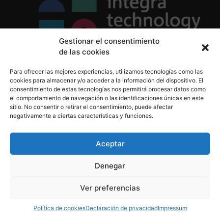
Gestionar el consentimiento
de las cookies
Política de Privacidad
Para ofrecer las mejores experiencias, utilizamos tecnologías como las
Política de Cookies
cookies para almacenar y/o acceder a la información del dispositivo. El
Aviso Legal
consentimiento de estas tecnologías nos permitirá procesar datos como
el comportamiento de navegación o las identificaciones únicas en este
sitio. No consentir o retirar el consentimiento, puede afectar
negativamente a ciertas características y funciones.
informacion@integratecnologia.es
910 607 564
Aceptar
Denegar
© 2023 INTEGRA Technology School. Todos los
Ver preferencias
derechos reservados
Política de cookies
Declaración de privacidad
Impressum