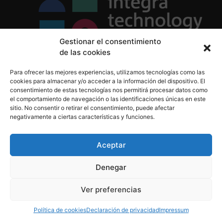
Gestionar el consentimiento
de las cookies
Política de Privacidad
Para ofrecer las mejores experiencias, utilizamos tecnologías como las
Política de Cookies
cookies para almacenar y/o acceder a la información del dispositivo. El
Aviso Legal
consentimiento de estas tecnologías nos permitirá procesar datos como
el comportamiento de navegación o las identificaciones únicas en este
sitio. No consentir o retirar el consentimiento, puede afectar
negativamente a ciertas características y funciones.
informacion@integratecnologia.es
910 607 564
Aceptar
Denegar
© 2023 INTEGRA Technology School. Todos los
Ver preferencias
derechos reservados
Política de cookies
Declaración de privacidad
Impressum