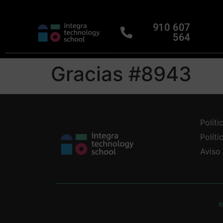
910 607
564
Gracias #8943
Políti
Polít
Aviso
©