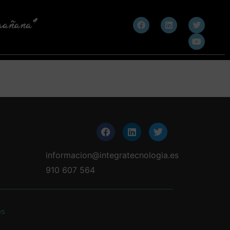
informacion@integratecnologia.es
910 607 564
os