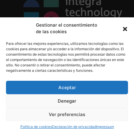
Gestionar el consentimiento
de las cookies
Política de Privacidad
Para ofrecer las mejores experiencias, utilizamos tecnologías como las
Política de Cookies
cookies para almacenar y/o acceder a la información del dispositivo. El
Aviso Legal
consentimiento de estas tecnologías nos permitirá procesar datos como
el comportamiento de navegación o las identificaciones únicas en este
sitio. No consentir o retirar el consentimiento, puede afectar
negativamente a ciertas características y funciones.
informacion@integratecnologia.es
910 607 564
Aceptar
Denegar
© 2023 INTEGRA Technology School. Todos los
Ver preferencias
derechos reservados
Política de cookies
Declaración de privacidad
Impressum