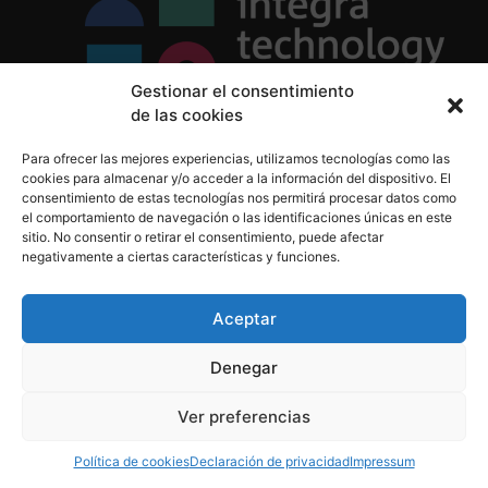
Gestionar el consentimiento
de las cookies
Política de Privacidad
Para ofrecer las mejores experiencias, utilizamos tecnologías como las
Política de Cookies
cookies para almacenar y/o acceder a la información del dispositivo. El
Aviso Legal
consentimiento de estas tecnologías nos permitirá procesar datos como
el comportamiento de navegación o las identificaciones únicas en este
sitio. No consentir o retirar el consentimiento, puede afectar
negativamente a ciertas características y funciones.
informacion@integratecnologia.es
910 607 564
Aceptar
Denegar
© 2023 INTEGRA Technology School. Todos los
Ver preferencias
derechos reservados
Política de cookies
Declaración de privacidad
Impressum