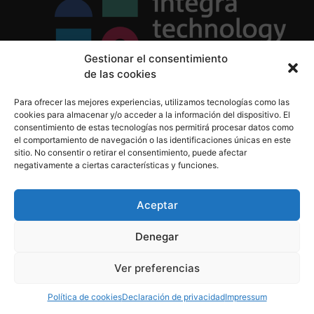
Gestionar el consentimiento
de las cookies
Política de Privacidad
Para ofrecer las mejores experiencias, utilizamos tecnologías como las
Política de Cookies
cookies para almacenar y/o acceder a la información del dispositivo. El
Aviso Legal
consentimiento de estas tecnologías nos permitirá procesar datos como
el comportamiento de navegación o las identificaciones únicas en este
sitio. No consentir o retirar el consentimiento, puede afectar
negativamente a ciertas características y funciones.
informacion@integratecnologia.es
910 607 564
Aceptar
Denegar
© 2023 INTEGRA Technology School. Todos los
Ver preferencias
derechos reservados
Política de cookies
Declaración de privacidad
Impressum