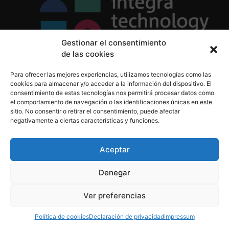
Gestionar el consentimiento
de las cookies
Política de Privacidad
Para ofrecer las mejores experiencias, utilizamos tecnologías como las
Política de Cookies
cookies para almacenar y/o acceder a la información del dispositivo. El
Aviso Legal
consentimiento de estas tecnologías nos permitirá procesar datos como
el comportamiento de navegación o las identificaciones únicas en este
sitio. No consentir o retirar el consentimiento, puede afectar
negativamente a ciertas características y funciones.
informacion@integratecnologia.es
910 607 564
Aceptar
Denegar
© 2023 INTEGRA Technology School. Todos los
Ver preferencias
derechos reservados
Política de cookies
Declaración de privacidad
Impressum