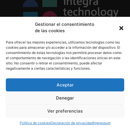
Gestionar el consentimiento
de las cookies
Política de Privacidad
Para ofrecer las mejores experiencias, utilizamos tecnologías como las
Política de Cookies
cookies para almacenar y/o acceder a la información del dispositivo. El
Aviso Legal
consentimiento de estas tecnologías nos permitirá procesar datos como
el comportamiento de navegación o las identificaciones únicas en este
sitio. No consentir o retirar el consentimiento, puede afectar
negativamente a ciertas características y funciones.
informacion@integratecnologia.es
910 607 564
Aceptar
Denegar
© 2023 INTEGRA Technology School. Todos los
Ver preferencias
derechos reservados
Política de cookies
Declaración de privacidad
Impressum