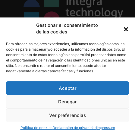
Gestionar el consentimiento
de las cookies
Política de Privacidad
Para ofrecer las mejores experiencias, utilizamos tecnologías como las
Política de Cookies
cookies para almacenar y/o acceder a la información del dispositivo. El
Aviso Legal
consentimiento de estas tecnologías nos permitirá procesar datos como
el comportamiento de navegación o las identificaciones únicas en este
sitio. No consentir o retirar el consentimiento, puede afectar
negativamente a ciertas características y funciones.
informacion@integratecnologia.es
910 607 564
Aceptar
Denegar
© 2023 INTEGRA Technology School. Todos los
Ver preferencias
derechos reservados
Política de cookies
Declaración de privacidad
Impressum