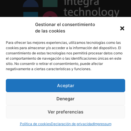
Gestionar el consentimiento
de las cookies
Política de Privacidad
Para ofrecer las mejores experiencias, utilizamos tecnologías como las
Política de Cookies
cookies para almacenar y/o acceder a la información del dispositivo. El
Aviso Legal
consentimiento de estas tecnologías nos permitirá procesar datos como
el comportamiento de navegación o las identificaciones únicas en este
sitio. No consentir o retirar el consentimiento, puede afectar
negativamente a ciertas características y funciones.
informacion@integratecnologia.es
910 607 564
Aceptar
Denegar
© 2023 INTEGRA Technology School. Todos los
Ver preferencias
derechos reservados
Política de cookies
Declaración de privacidad
Impressum