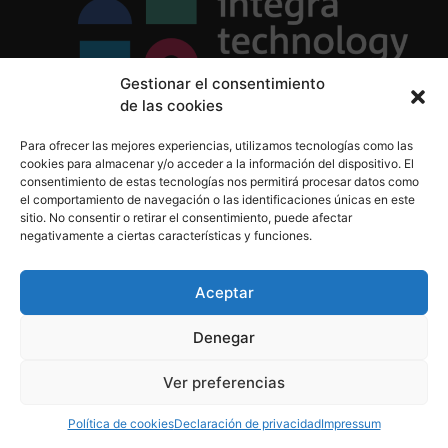
Gestionar el consentimiento
de las cookies
Política de Privacidad
Para ofrecer las mejores experiencias, utilizamos tecnologías como las
Política de Cookies
cookies para almacenar y/o acceder a la información del dispositivo. El
Aviso Legal
consentimiento de estas tecnologías nos permitirá procesar datos como
el comportamiento de navegación o las identificaciones únicas en este
sitio. No consentir o retirar el consentimiento, puede afectar
negativamente a ciertas características y funciones.
informacion@integratecnologia.es
910 607 564
Aceptar
Denegar
© 2023 INTEGRA Technology School. Todos los
Ver preferencias
derechos reservados
Política de cookies
Declaración de privacidad
Impressum