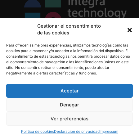
Gestionar el consentimiento
de las cookies
Política de Privacidad
Para ofrecer las mejores experiencias, utilizamos tecnologías como las
Política de Cookies
cookies para almacenar y/o acceder a la información del dispositivo. El
Aviso Legal
consentimiento de estas tecnologías nos permitirá procesar datos como
el comportamiento de navegación o las identificaciones únicas en este
sitio. No consentir o retirar el consentimiento, puede afectar
negativamente a ciertas características y funciones.
informacion@integratecnologia.es
910 607 564
Aceptar
Denegar
© 2023 INTEGRA Technology School. Todos los
Ver preferencias
derechos reservados
Política de cookies
Declaración de privacidad
Impressum