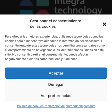
Gestionar el consentimiento
de las cookies
Política de Privacidad
Para ofrecer las mejores experiencias, utilizamos tecnologías como las
Política de Cookies
cookies para almacenar y/o acceder a la información del dispositivo. El
Aviso Legal
consentimiento de estas tecnologías nos permitirá procesar datos como
el comportamiento de navegación o las identificaciones únicas en este
sitio. No consentir o retirar el consentimiento, puede afectar
negativamente a ciertas características y funciones.
informacion@integratecnologia.es
910 607 564
Aceptar
Denegar
© 2023 INTEGRA Technology School. Todos los
Ver preferencias
derechos reservados
Política de cookies
Declaración de privacidad
Impressum