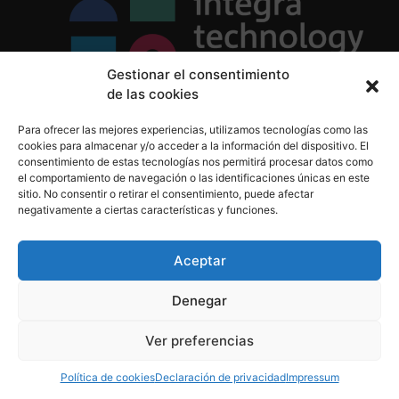
Gestionar el consentimiento
de las cookies
Política de Privacidad
Para ofrecer las mejores experiencias, utilizamos tecnologías como las
Política de Cookies
cookies para almacenar y/o acceder a la información del dispositivo. El
Aviso Legal
consentimiento de estas tecnologías nos permitirá procesar datos como
el comportamiento de navegación o las identificaciones únicas en este
sitio. No consentir o retirar el consentimiento, puede afectar
negativamente a ciertas características y funciones.
informacion@integratecnologia.es
910 607 564
Aceptar
Denegar
© 2023 INTEGRA Technology School. Todos los
Ver preferencias
derechos reservados
Política de cookies
Declaración de privacidad
Impressum