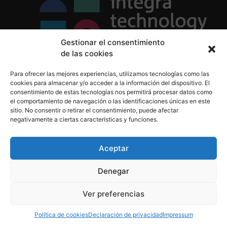
Gestionar el consentimiento
de las cookies
Política de Privacidad
Para ofrecer las mejores experiencias, utilizamos tecnologías como las
Política de Cookies
cookies para almacenar y/o acceder a la información del dispositivo. El
Aviso Legal
consentimiento de estas tecnologías nos permitirá procesar datos como
el comportamiento de navegación o las identificaciones únicas en este
sitio. No consentir o retirar el consentimiento, puede afectar
negativamente a ciertas características y funciones.
informacion@integratecnologia.es
910 607 564
Aceptar
Denegar
© 2023 INTEGRA Technology School. Todos los
Ver preferencias
derechos reservados
Política de cookies
Declaración de privacidad
Impressum