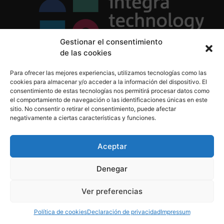
Gestionar el consentimiento
de las cookies
Política de Privacidad
Para ofrecer las mejores experiencias, utilizamos tecnologías como las
Política de Cookies
cookies para almacenar y/o acceder a la información del dispositivo. El
Aviso Legal
consentimiento de estas tecnologías nos permitirá procesar datos como
el comportamiento de navegación o las identificaciones únicas en este
sitio. No consentir o retirar el consentimiento, puede afectar
negativamente a ciertas características y funciones.
informacion@integratecnologia.es
910 607 564
Aceptar
Denegar
© 2023 INTEGRA Technology School. Todos los
Ver preferencias
derechos reservados
Política de cookies
Declaración de privacidad
Impressum