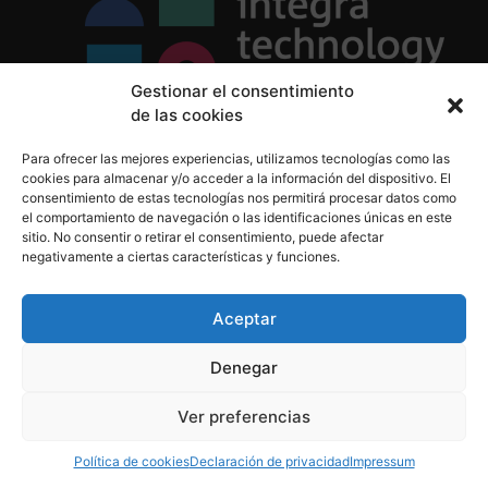
Gestionar el consentimiento
de las cookies
Política de Privacidad
Para ofrecer las mejores experiencias, utilizamos tecnologías como las
Política de Cookies
cookies para almacenar y/o acceder a la información del dispositivo. El
Aviso Legal
consentimiento de estas tecnologías nos permitirá procesar datos como
el comportamiento de navegación o las identificaciones únicas en este
sitio. No consentir o retirar el consentimiento, puede afectar
negativamente a ciertas características y funciones.
informacion@integratecnologia.es
910 607 564
Aceptar
Denegar
© 2023 INTEGRA Technology School. Todos los
Ver preferencias
derechos reservados
Política de cookies
Declaración de privacidad
Impressum