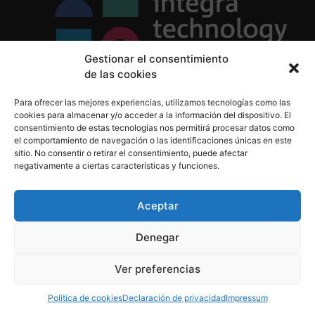
Gestionar el consentimiento
de las cookies
Política de Privacidad
Para ofrecer las mejores experiencias, utilizamos tecnologías como las
Política de Cookies
cookies para almacenar y/o acceder a la información del dispositivo. El
Aviso Legal
consentimiento de estas tecnologías nos permitirá procesar datos como
el comportamiento de navegación o las identificaciones únicas en este
sitio. No consentir o retirar el consentimiento, puede afectar
negativamente a ciertas características y funciones.
informacion@integratecnologia.es
910 607 564
Aceptar
Denegar
© 2023 INTEGRA Technology School. Todos los
Ver preferencias
derechos reservados
Política de cookies
Declaración de privacidad
Impressum