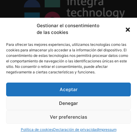
Gestionar el consentimiento
de las cookies
Política de Privacidad
Para ofrecer las mejores experiencias, utilizamos tecnologías como las
Política de Cookies
cookies para almacenar y/o acceder a la información del dispositivo. El
Aviso Legal
consentimiento de estas tecnologías nos permitirá procesar datos como
el comportamiento de navegación o las identificaciones únicas en este
sitio. No consentir o retirar el consentimiento, puede afectar
negativamente a ciertas características y funciones.
informacion@integratecnologia.es
910 607 564
Aceptar
Denegar
© 2023 INTEGRA Technology School. Todos los
Ver preferencias
derechos reservados
Política de cookies
Declaración de privacidad
Impressum