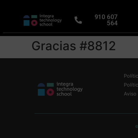
910 607
564
Gracias #8812
Políti
Polít
Aviso
©