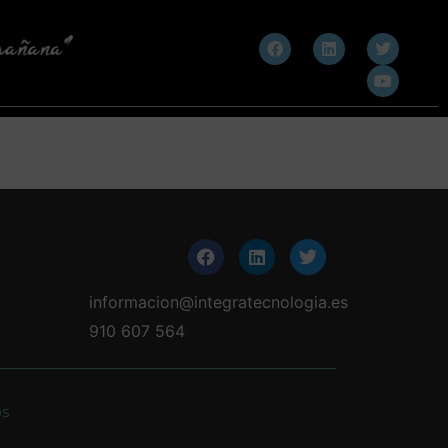
informacion@integratecnologia.es
910 607 564
os