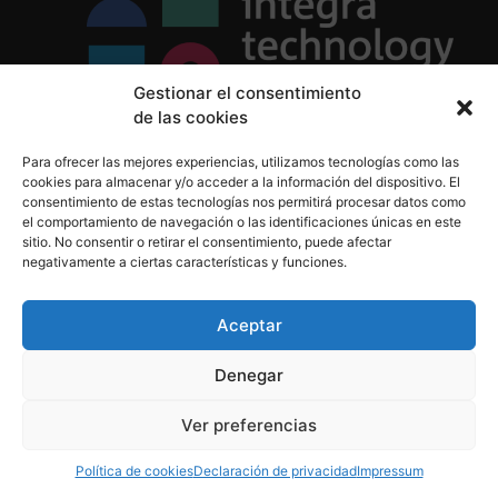
Gestionar el consentimiento
de las cookies
Política de Privacidad
Para ofrecer las mejores experiencias, utilizamos tecnologías como las
Política de Cookies
cookies para almacenar y/o acceder a la información del dispositivo. El
Aviso Legal
consentimiento de estas tecnologías nos permitirá procesar datos como
el comportamiento de navegación o las identificaciones únicas en este
sitio. No consentir o retirar el consentimiento, puede afectar
negativamente a ciertas características y funciones.
informacion@integratecnologia.es
910 607 564
Aceptar
Denegar
© 2023 INTEGRA Technology School. Todos los
Ver preferencias
derechos reservados
Política de cookies
Declaración de privacidad
Impressum