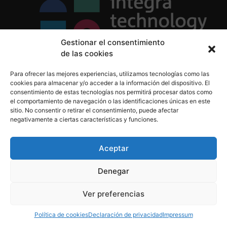
Gestionar el consentimiento
de las cookies
Política de Privacidad
Para ofrecer las mejores experiencias, utilizamos tecnologías como las
Política de Cookies
cookies para almacenar y/o acceder a la información del dispositivo. El
Aviso Legal
consentimiento de estas tecnologías nos permitirá procesar datos como
el comportamiento de navegación o las identificaciones únicas en este
sitio. No consentir o retirar el consentimiento, puede afectar
negativamente a ciertas características y funciones.
informacion@integratecnologia.es
910 607 564
Aceptar
Denegar
© 2023 INTEGRA Technology School. Todos los
Ver preferencias
derechos reservados
Política de cookies
Declaración de privacidad
Impressum