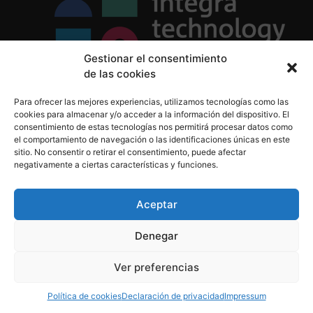
Gestionar el consentimiento
de las cookies
Política de Privacidad
Para ofrecer las mejores experiencias, utilizamos tecnologías como las
Política de Cookies
cookies para almacenar y/o acceder a la información del dispositivo. El
Aviso Legal
consentimiento de estas tecnologías nos permitirá procesar datos como
el comportamiento de navegación o las identificaciones únicas en este
sitio. No consentir o retirar el consentimiento, puede afectar
negativamente a ciertas características y funciones.
informacion@integratecnologia.es
910 607 564
Aceptar
Denegar
© 2023 INTEGRA Technology School. Todos los
Ver preferencias
derechos reservados
Política de cookies
Declaración de privacidad
Impressum