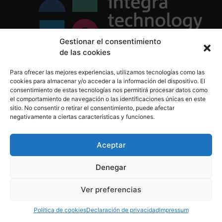
Gestionar el consentimiento
de las cookies
Política de Privacidad
Para ofrecer las mejores experiencias, utilizamos tecnologías como las
Política de Cookies
cookies para almacenar y/o acceder a la información del dispositivo. El
Aviso Legal
consentimiento de estas tecnologías nos permitirá procesar datos como
el comportamiento de navegación o las identificaciones únicas en este
sitio. No consentir o retirar el consentimiento, puede afectar
negativamente a ciertas características y funciones.
informacion@integratecnologia.es
910 607 564
Aceptar
Denegar
© 2023 INTEGRA Technology School. Todos los
Ver preferencias
derechos reservados
Política de cookies
Declaración de privacidad
Impressum