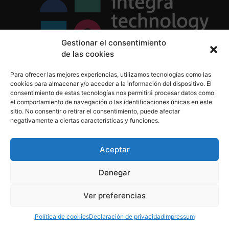
Gestionar el consentimiento
de las cookies
Política de Privacidad
Para ofrecer las mejores experiencias, utilizamos tecnologías como las
Política de Cookies
cookies para almacenar y/o acceder a la información del dispositivo. El
Aviso Legal
consentimiento de estas tecnologías nos permitirá procesar datos como
el comportamiento de navegación o las identificaciones únicas en este
sitio. No consentir o retirar el consentimiento, puede afectar
negativamente a ciertas características y funciones.
informacion@integratecnologia.es
910 607 564
Aceptar
Denegar
© 2023 INTEGRA Technology School. Todos los
Ver preferencias
derechos reservados
Política de cookies
Declaración de privacidad
Impressum