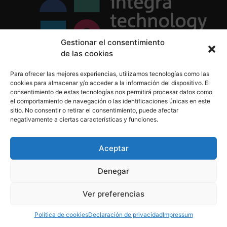
Gestionar el consentimiento
de las cookies
Política de Privacidad
Para ofrecer las mejores experiencias, utilizamos tecnologías como las
Política de Cookies
cookies para almacenar y/o acceder a la información del dispositivo. El
Aviso Legal
consentimiento de estas tecnologías nos permitirá procesar datos como
el comportamiento de navegación o las identificaciones únicas en este
sitio. No consentir o retirar el consentimiento, puede afectar
negativamente a ciertas características y funciones.
informacion@integratecnologia.es
910 607 564
Aceptar
Denegar
© 2023 INTEGRA Technology School. Todos los
Ver preferencias
derechos reservados
Política de cookies
Declaración de privacidad
Impressum