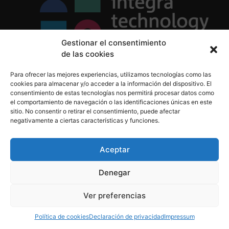
Gestionar el consentimiento
de las cookies
Política de Privacidad
Para ofrecer las mejores experiencias, utilizamos tecnologías como las
Política de Cookies
cookies para almacenar y/o acceder a la información del dispositivo. El
Aviso Legal
consentimiento de estas tecnologías nos permitirá procesar datos como
el comportamiento de navegación o las identificaciones únicas en este
sitio. No consentir o retirar el consentimiento, puede afectar
negativamente a ciertas características y funciones.
informacion@integratecnologia.es
910 607 564
Aceptar
Denegar
© 2023 INTEGRA Technology School. Todos los
Ver preferencias
derechos reservados
Política de cookies
Declaración de privacidad
Impressum