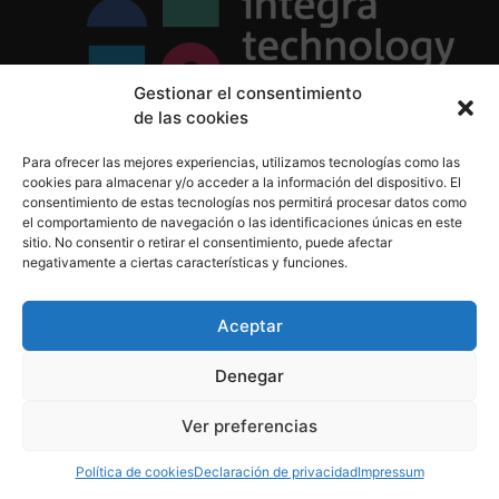
Gestionar el consentimiento
de las cookies
Política de Privacidad
Para ofrecer las mejores experiencias, utilizamos tecnologías como las
Política de Cookies
cookies para almacenar y/o acceder a la información del dispositivo. El
Aviso Legal
consentimiento de estas tecnologías nos permitirá procesar datos como
el comportamiento de navegación o las identificaciones únicas en este
sitio. No consentir o retirar el consentimiento, puede afectar
negativamente a ciertas características y funciones.
informacion@integratecnologia.es
910 607 564
Aceptar
Denegar
© 2023 INTEGRA Technology School. Todos los
Ver preferencias
derechos reservados
Política de cookies
Declaración de privacidad
Impressum